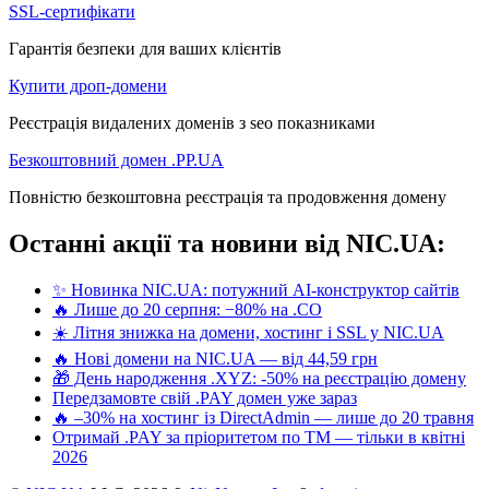
SSL-сертифікати
Гарантія безпеки для ваших клієнтів
Купити дроп-домени
Реєстрація видалених доменів з seo показниками
Безкоштовний домен .PP.UA
Повністю безкоштовна реєстрація та продовження домену
Останні акції та новини від NIC.UA:
✨ Новинка NIC.UA: потужний AI-конструктор сайтів
🔥 Лише до 20 серпня: −80% на .CO
☀️ Літня знижка на домени, хостинг і SSL у NIC.UA
🔥 Нові домени на NIC.UA — від 44,59 грн
🎁 День народження .XYZ: -50% на реєстрацію домену
Передзамовте свій .PAY домен уже зараз
🔥 –30% на хостинг із DirectAdmin — лише до 20 травня
Отримай .PAY за пріоритетом по ТМ — тільки в квітні
2026